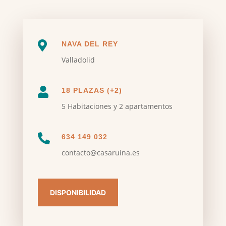

NAVA DEL REY
Valladolid

18 PLAZAS (+2)
5 Habitaciones y 2 apartamentos

634 149 032
contacto@casaruina.es
DISPONIBILIDAD