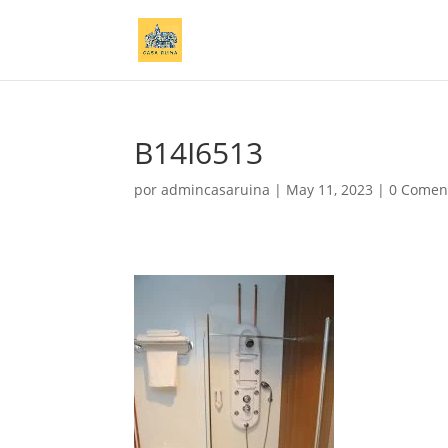
B14I6513
por
admincasaruina
|
May 11, 2023
|
0 Comen